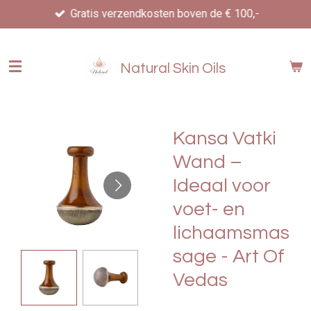
Gratis verzendkosten boven de € 100,-
Ga
direct
naar
de
Natural Skin Oils
hoofdinhoud
Kansa Vatki
Wand –
Ideaal voor
voet- en
lichaamsmas
sage - Art Of
Vedas