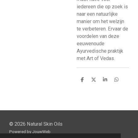
iedereen die op zoek is
naar een natuurlijke
manier om het welzijn
te verbeteren. Ervaar de
voordelen van deze
eeuwenoude
Ayurvedische praktijk
met Art of Vedas.
D
D
S
D
e
e
h
e
l
e
a
l
e
l
r
e
n
e
n
© 2026 Natural Skin Oils
Powered by
JouwWeb