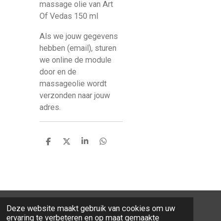
massage olie van Art
Of Vedas 150 ml
Als we jouw gegevens
hebben (email), sturen
we online de module
door en de
massageolie wordt
verzonden naar jouw
adres.
D
D
S
D
e
e
h
e
l
e
a
l
e
l
r
e
n
e
n
Deze website maakt gebruik van cookies om uw
© 2026 Natural Skin Oils
ervaring te verbeteren en op maat gemaakte