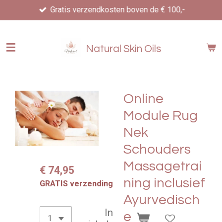
Gratis verzendkosten boven de € 100,-
Ga
direct
naar
de
Natural Skin Oils
hoofdinhoud
Online
Module Rug
Nek
Schouders
Massagetrai
€ 74,95
ning inclusief
GRATIS verzending
Ayurvedisch
In
e