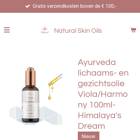
Gratis verzendkosten boven de € 100,-
Ga
direct
naar
de
Natural Skin Oils
hoofdinhoud
Ayurveda
lichaams- en
gezichtsolie
Viola/Harmo
ny 100ml-
Himalaya's
Dream
Nieuw